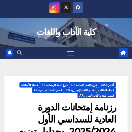
Ski
t
conten
كلية الآداب واللغات
أخبار الكلية
فرع اللغة الألمانية DE
فرع اللغة الإسبانية ES
فضاء الأساتذة
فضاء الطالب
قسم اللغة الإنجليزية EN
قسم اللغة الفرنسية FR
قسم اللغة والأدب العربي AR
رزنامة إمتحانات الدورة
العادية للسداسي الأول
2025/2024، وجداول توزيع