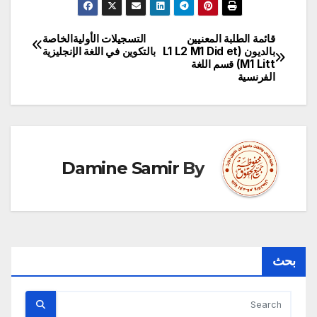
قائمة الطلبة المعنيين
التسجیلات الأولیةالخاصة
تصفّح
بالديون (L1 L2 M1 Did et
بالتكوین في اللغة الإنجلیزیة
M1 Litt) قسم اللغة
المقالات
الفرنسية
Damine Samir
By
بحث