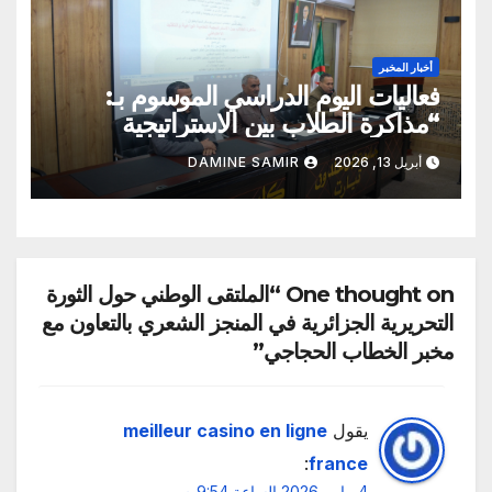
أخبار المخبر
فعاليات اليوم الدراسي الموسوم بـ:
“مذاكرة الطلاب بين الاستراتيجية
العلمية الواعية والتقليد الاعتباطي”
أبريل 13, 2026
DAMINE SAMIR
One thought on “الملتقى الوطني حول الثورة
التحريرية الجزائرية في المنجز الشعري بالتعاون مع
مخبر الخطاب الحجاجي”
يقول
meilleur casino en ligne
:
france
4 مايو، 2026 الساعة 9:54 م