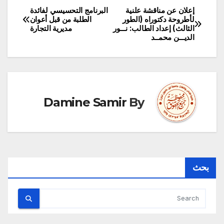
إعلان عن مناقشة علنية
البرنامج التحسيسي لفائدة
تصفّح
لأطروحة دكتوراه (الطور
الطلبة من قبل أعوان
الثالث) إعداد الطالب: نـــور
مديرية التجارة‎
المقالات
الديـــن محمــد
Damine Samir
By
بحث