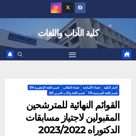
Ski
t
conten
كلية الآداب واللغات
أخبار الكلية
فضاء الأساتذة
فضاء الطالب
قسم اللغة الإنجليزية EN
قسم اللغة الفرنسية FR
قسم اللغة والأدب العربي AR
القوائم النهائية للمترشحين
المقبولين لاجتياز مسابقات
الدكتوراه 2023/2022