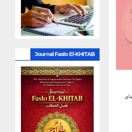
Journal Faslo El-KHITAB
لراغبين في مواصلة الدراسة بالخارج، أنه بناءً على مراسلة الوصاية رقم 1024 المؤرخة في 13 ماي