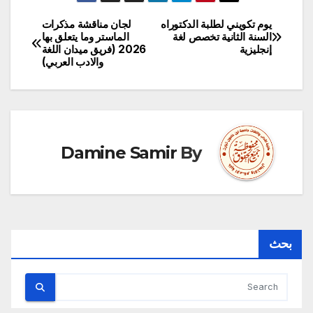
يوم تكويني لطلبة الدكتوراه
لجان مناقشة مذكرات
تصفّح
السنة الثانية تخصص لغة
الماستر وما يتعلق بها
إنجليزية
2026 (فريق ميدان اللغة
المقالات
والادب العربي)
Damine Samir
By
بحث