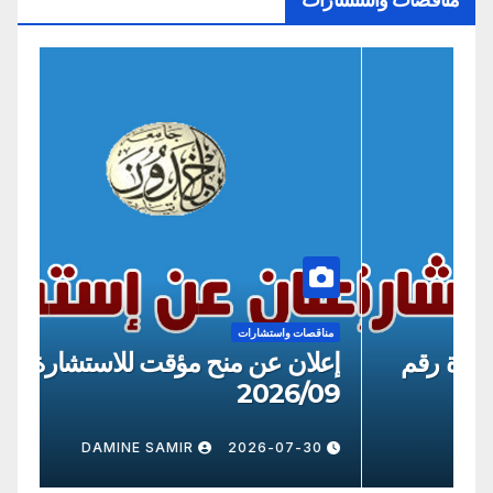
مناقصات واستشارات
منا
إعلان عن منح مؤقت للاستشارة رقم
إع
09
2026/8
0
DAMINE SAMIR
2026-07-30