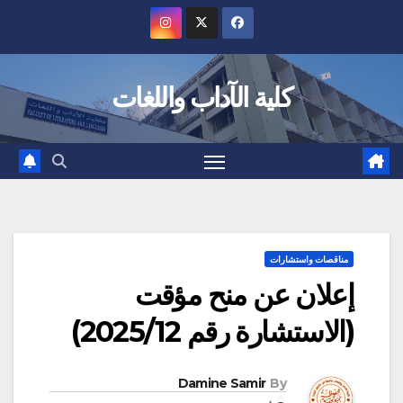
Ski
t
conten
كلية الآداب واللغات
مناقصات واستشارات
إعلان عن منح مؤقت
(الاستشارة رقم 2025/12)
Damine Samir
By