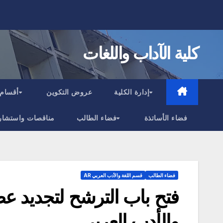
Ski
t
conten
كلية الآداب واللغات
إدارة الكلية
عروض التكوين
أقسام 
فضاء الأساتذة
فضاء الطالب
مناقصات واستشار
فضاء الطالب
قسم اللغة والأدب العربي AR
فتح باب الترشح لتجديد عض
والأدب العربي