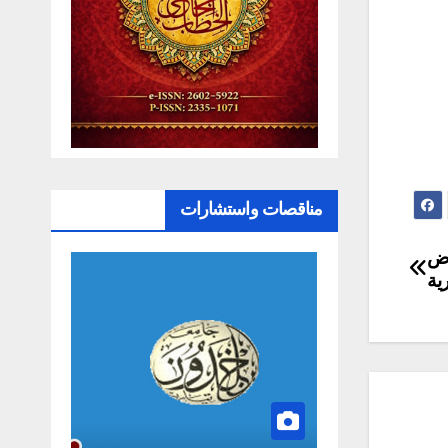
مناقصات واستشارات
اض
رية