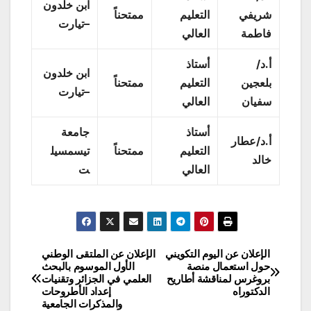
ابن خلدون
شريفي
التعليم
ممتحناً
–تيارت
فاطمة
العالي
أ.د/
أستاذ
ابن خلدون
بلعجين
التعليم
ممتحناً
–تيارت
سفيان
العالي
أستاذ
جامعة
أ.د/عطار
التعليم
ممتحناً
تيسمسيل
خالد
العالي
ت
الإعلان عن اليوم التكويني
الإعلان عن الملتقى الوطني
تصفّح
حول استعمال منصة
الأول الموسوم بالبحث
بروغرس لمناقشة أطاريح
العلمي في الجزائر وتقنيات
المقالات
الدكتوراه
إعداد الأطروحات
والمذكرات الجامعية