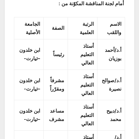
أمام لجنة المناقشة المكوّنة من :
الاسم
الرتبة
الجامعة
الصفة
واللقب
العلمية
الأصلية
أستاذ
أ.د/أحمد
ابن خلدون
التعليم
رئيساً
بوزيان
–تيارت-
العالي
أستاذ
أ.د/صوالح
مشرفاً
ابن خلدون
التعليم
نصيرة
ومقرّراً
–تيارت-
العالي
أستاذ
أ.د/دبيح
مساعد
ابن خلدون
التعليم
محمد
مشرف
–تيارت-
العالي
أ.د/
أستاذ