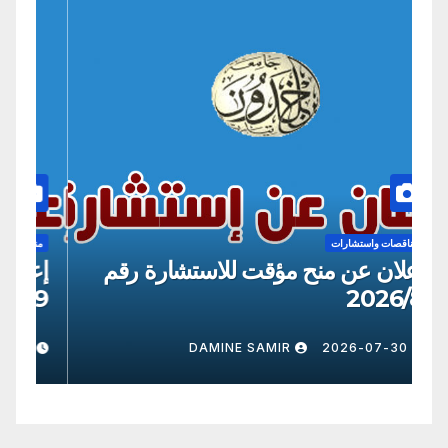
مناقصات واستشارات
من
إعلان عن منح مؤقت للاستشارة رقم
إع
09
2026/8
0
DAMINE SAMIR
2026-07-30