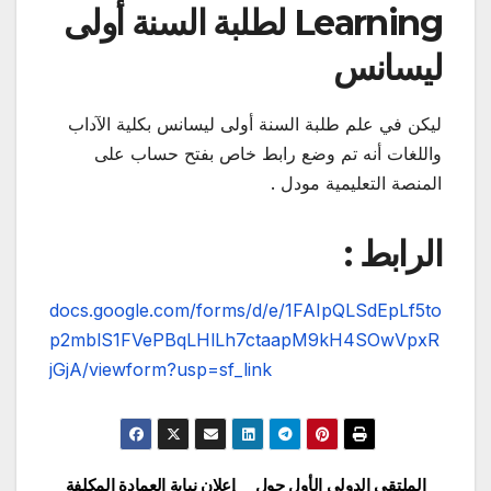
Learning لطلبة السنة أولى
ليسانس
ليكن في علم طلبة السنة أولى ليسانس بكلية الآداب
واللغات أنه تم وضع رابط خاص بفتح حساب على
المنصة التعليمية مودل .
الرابط :
docs.google.com/forms/d/e/1FAIpQLSdEpLf5to
p2mblS1FVePBqLHlLh7ctaapM9kH4SOwVpxR
jGjA/viewform?usp=sf_link
الملتقى الدولي الأول حول
إعلان نيابة العمادة المكلفة