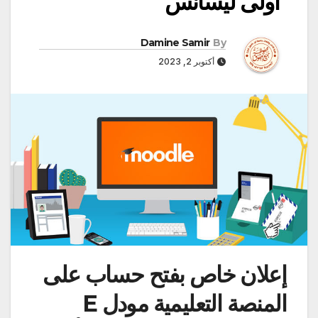
أولى ليسانس
Damine Samir
By
أكتوبر 2, 2023
إعلان خاص بفتح حساب على
المنصة التعليمية مودل E