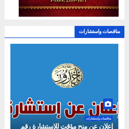
مناقصات واستشارات
مناقصات واستشارات
من
إعلان عن منح مؤقت للاستشارة رقم
إع