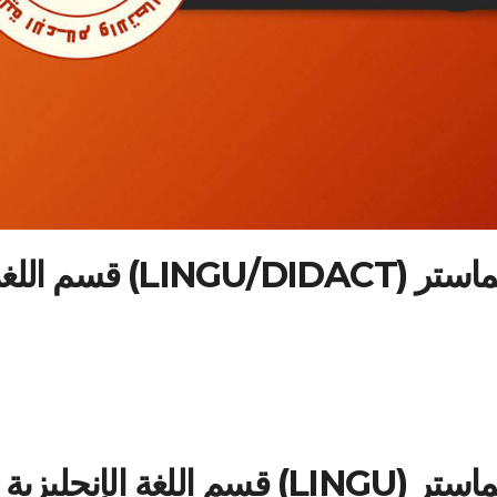
المواضيع المقترحة لمذكرات الماستر (LINGU/DIDACT) قسم 
ة الإنجليزية