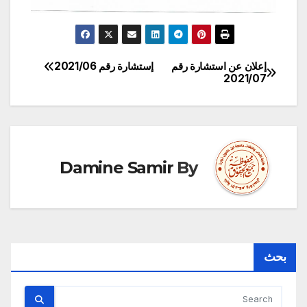
إعلان عن استشارة رقم
إستشارة رقم 2021/06
تصفّح
2021/07
المقالات
Damine Samir
By
بحث