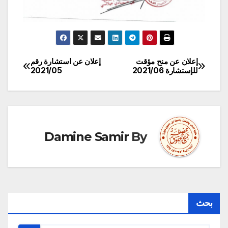
إعلان عن منح مؤقت
إعلان عن استشارة رقم
تصفّح
للإستشارة 2021/06
2021/05
المقالات
Damine Samir
By
بحث