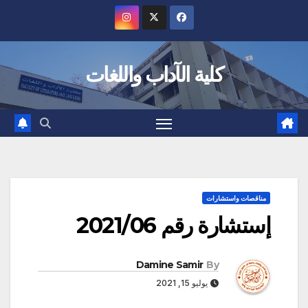
Ski
t
conten
كلية الآداب واللغات
مناقصات واستشارات
إستشارة رقم 2021/06
Damine Samir
By
يوليو 15, 2021