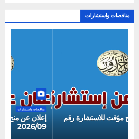
مناقصات واستشارات
مناقصات واستشارات
من
إعلان عن منح مؤقت للاستشارة رقم
إع
09
2026/8