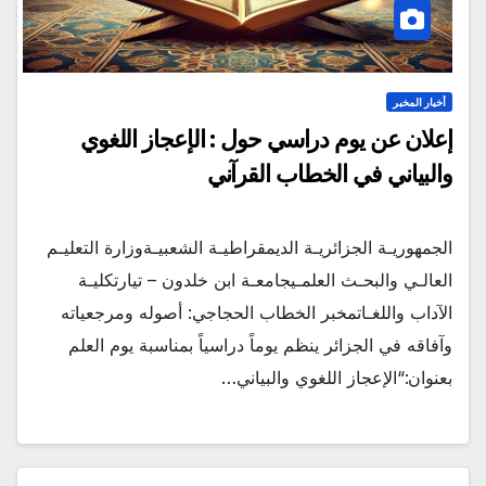
أخبار المخبر
إعلان عن يوم دراسي حول : الإعجاز اللغوي
والبياني في الخطاب القرآني
الجمهوريـة الجزائريـة الديمقراطيـة الشعبيـةوزارة التعليـم
العالـي والبحـث العلمـيجامعـة ابن خلدون – تيارتكليـة
الآداب واللغـاتمخبر الخطاب الحجاجي: أصوله ومرجعياته
وآفاقه في الجزائر ينظم يوماً دراسياً بمناسبة يوم العلم
بعنوان:“الإعجاز اللغوي والبياني…