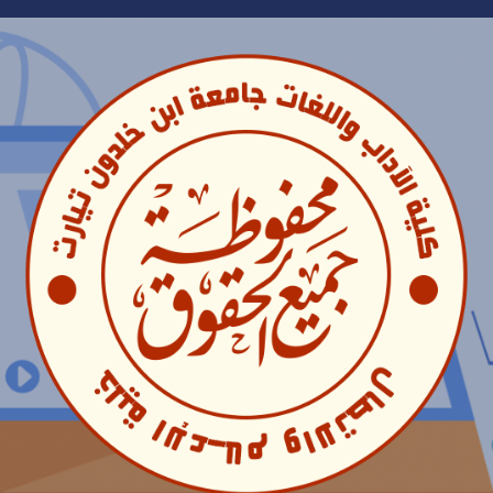
Ski
t
conten