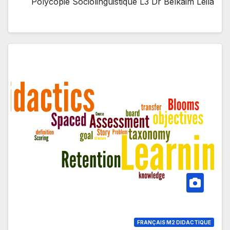
Polycopie Sociolinguistique L3 Dr Belkaim Leila
FRANÇAIS M2 DIDACTIQUE