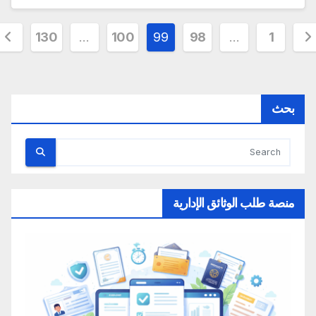
د
130
…
100
99
98
…
1
حات
قالات
بحث
منصة طلب الوثائق الإدارية