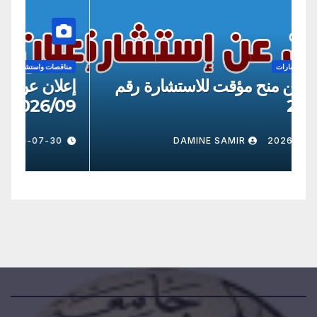
مناقصات واستشارات
مناقص
إعلان عن منح مؤقت للاستشارة رقم
إعل
/09
2026/8
30
DAMINE SAMIR
2026-07-30