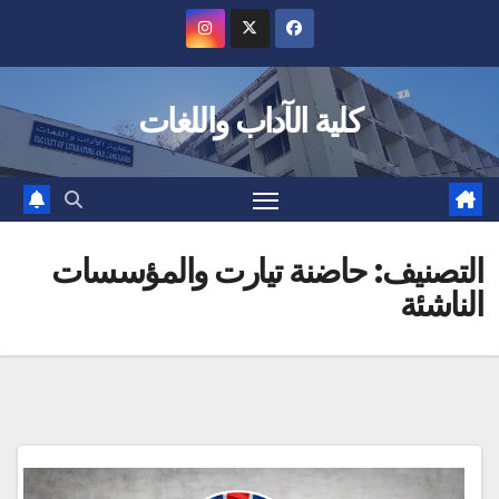
Ski
t
conten
كلية الآداب واللغات
التصنيف:
حاضنة تيارت والمؤسسات
الناشئة