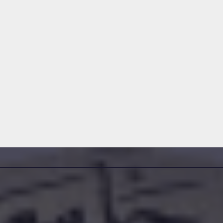
إعلان عن استشارة رقم
إعل
2026/10
للاس
30
DAMINE SAMIR
2026-07-22