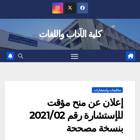
Ski
t
conten
كلية الآداب واللغات
مناقصات واستشارات
إعلان عن منح مؤقت
للإستشارة رقم 2021/02
بنسخة مصححة