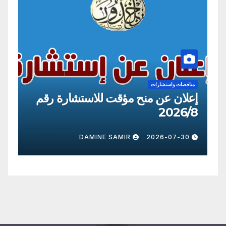
مناقصات واستشارات
من
إعلان عن منح مؤقت للاستشارة رقم
إع
09
2026/8
0
DAMINE SAMIR
2026-07-30