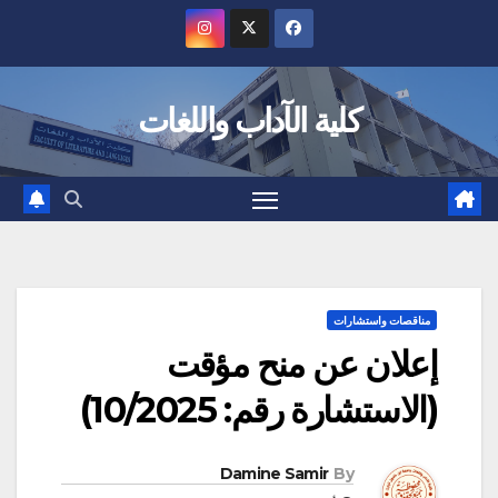
Ski
t
conten
كلية الآداب واللغات
مناقصات واستشارات
إعلان عن منح مؤقت
(الاستشارة رقم: 10/2025)
Damine Samir
By