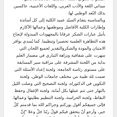
ميداني اللغة والأدب العربي، واللغات الأجنبية، عاكسين
بذلك البُعد الوطني لها.
وبالمناسبة يتقدّم السيّد عميد الكلية إلى كل أساتذة
وإطارات الكلية الأفاضل وموظفيها وعمالها الأكارم
بأنبل عبارات الشكر عرفانا بالمجهودات المبذولة لإنجاح
هذه التظاهرة العلمية تحضيرا وتنظيما. كما يُسدي بوافر
الامتنان والمودة والشكروالتقدير لجميع اللجان التي
سهرت على شفافية ونزاهة التباري في مضمار العلم
بداية من اللجنة المشرفة على مراقبة سير المسابقة
على مستوى رئاسة الجامعة، ولجنة إعداد الأسئلة التي
ضمت ثلة طيبة من مختلف جامعات الوطن، ولجنة
التكوين في الدكتوراه، ولجنة التصحيح التي وصلت الليل
بالنهار حتى تتم عملها بكل أمانة، ولجنة الإغفال وحفظ
النقاط، ولجنة الحراسة، ولجنة التنظيم بطلبتها وعمالها.
فإلى جميعِكم أقول بوركتم وجزاكم الله بما قدمتم كلّ
خير، وأرجو أنْ يتحقق فيكم قولُ ربّنا جَلّ وعلا “إِنَّ