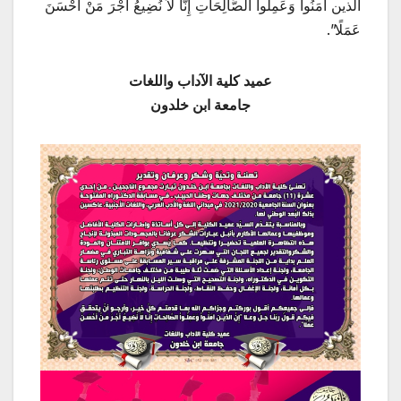
الذين آمَنُواْ وَعَمِلُواْ الصَّالِحَاتِ إِنَّا لَاَ نُضِيعُ أَجْرَ مَنْ أَحْسَنَ
عَمَلًا”.
عميد كلية الآداب واللغات
جامعة ابن خلدون