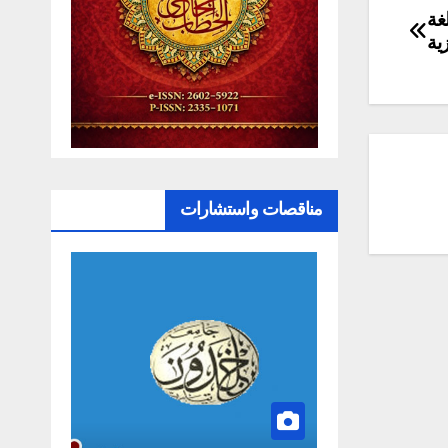
غة
زية
مناقصات واستشارات