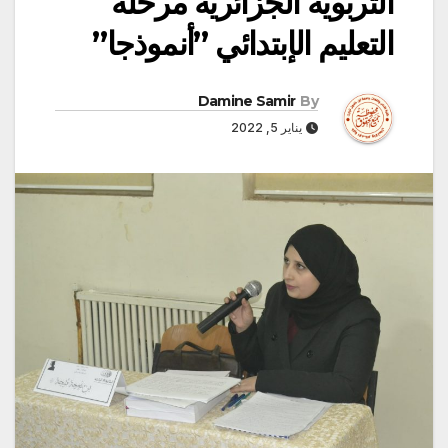
التربوية الجزائرية مرحلة
التعليم الإبتدائي ”أنموذجا”
Damine Samir
By
يناير 5, 2022