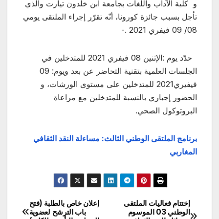
و كلية الآداب واللغات بجامعة ابن خلدون تيارت والذي
تأجل بسبب جائزة كورونا، أنّه تقرّر إجراء الملتقى يومي
08/ 09 فيفري 2021 .-
حدّد يوم :الإثنين 08 فيفري 2021 للمتدخلين في
الجلسات العلمية بتقنية التحاضر عن بعد ويوم: 09
فيفيري2021 للمتدخلين على مستوى الورشات، و
الحضور إجباري بالنسبة للمتدخلين مع مراعاة
البروتوكول الصحي.
برنامج الملتقى الوطني الثالث: مساءلة النقد الثقافي
المغاربي
إختتام فعاليات الملتقى
إعلان خاص بالطلبة (فتح
تصفّح
الوطني 03 الموسوم
باب الترشح لعضوية