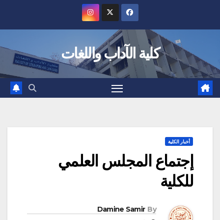
Ski
t
conten
كلية الآداب واللغات
أخبار الكلية
إجتماع المجلس العلمي
للكلية
Damine Samir
By