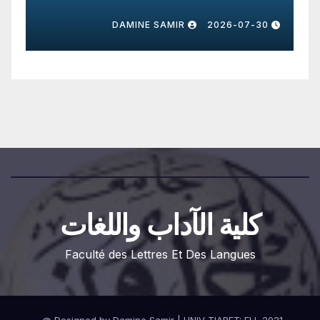
0
DAMINE SAMIR
2026-07-30
كلية الآداب واللغات
Faculté des Lettres Et Des Langues
.
Designed by Damine Samir
|
UNIV TIARET: FLL 2021 @