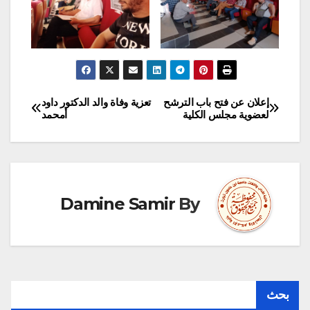
إعلان عن فتح باب الترشح
تعزية وفاة والد الدكتور داود
تصفّح
لعضوية مجلس الكلية
أمحمد
المقالات
Damine Samir
By
بحث